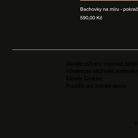
Bachovky na míru - pokrač
Cena
590,00 Kč
Zásady ochrany osobních údajů
Všeobecné obchodní podmínky
Zásady Cookies
Pravidla pro vracení peněz
©