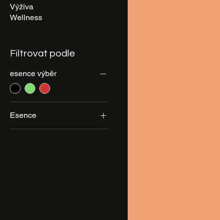
Výživa
Wellness
Filtrovat podle
esence výběr
Esence
Devaterník
Hlodáš
Hořec