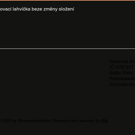
ovací lahvička beze změny složení
Veronika Kr
IČ: 879 927
Sídlo: Poln
Podnikatelk
živnostensk
 2035 by Rovnovahazdravi. Powered and secured by
Wix