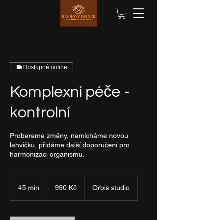
Dostupné online
Komplexní péče -
kontrolní
Probereme změny, namícháme novou
lahvičku, přidáme další doporučení pro
harmonizaci organismu.
990
českých
45 min
4
990 Kč
Orbis studio
korun
5
m
i