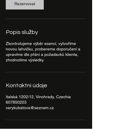
n
Rezervovat
Popis služby
Zkontrolujeme výběr esencí, vytvoříme
novou lahvičku, probereme doporučení a
upravíme dle přání a požadavků klienta,
zhodnotíme výsledky
Kontaktní údaje
Italská 1202/12, Vinohrady, Czechia
607850203
verykubatova@seznam.cz